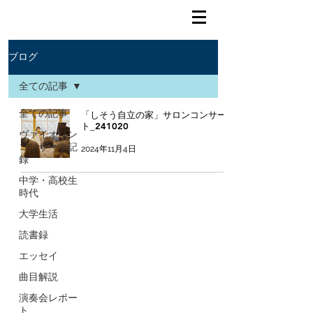
ブログ
全ての記事
全ての記事
「しそう自立の家」サロンコンサー
ト_241020
ヴァイオリン
コンサート記
2024年11月4日
録
中学・高校生
時代
大学生活
読書録
エッセイ
曲目解説
演奏会レポー
ト