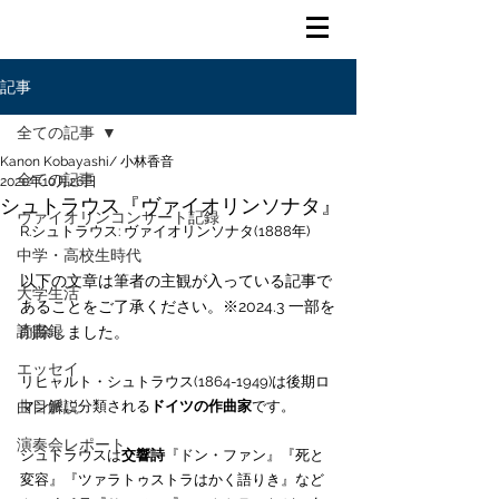
記事
全ての記事
Kanon Kobayashi/ 小林香音
全ての記事
2020年10月26日
シュトラウス『ヴァイオリンソナタ』
ヴァイオリンコンサート記録
R.シュトラウス: ヴァイオリンソナタ(1888年)
中学・高校生時代
以下の文章は筆者の主観が入っている記事で
大学生活
あることをご了承ください。※2024.3 一部を
読書録
削除しました。
エッセイ
リヒャルト・シュトラウス(1864-1949)は後期ロ
曲目解説
マン派に分類される
ドイツの作曲家
です。
演奏会レポート
シュトラウスは
交響詩
『ドン・ファン』『死と
変容』『ツァラトゥストラはかく語りき』など