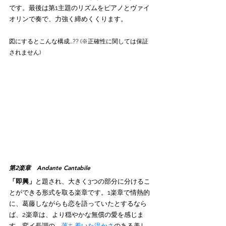
です。最後は第1主題のリズムをピアノとヴァイ
オリンで奏で、力強く締めくくります。
図にするとこんな構成...?? (※正確性に関しては保証
されません) 
第2楽章　Andante Cantabile
「即興」
と題され、大きく3つの部分に分けるこ
とができる形式を取る楽章です。1楽章で情熱的
に、葛藤しながらも恋を語っていたとするなら
ば、2楽章は、
より穏やかな無償の愛
を感じま
す。変イ長調の、
落ち着いた温かさ
のある美し