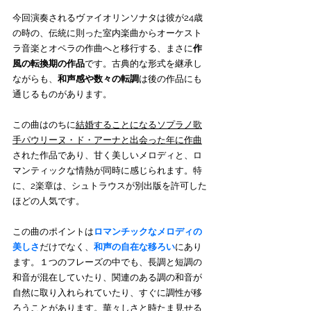
今回演奏されるヴァイオリンソナタは彼が24歳
の時の、伝統に則った室内楽曲からオーケスト
ラ音楽とオペラの作曲へと移行する、まさに
作
風の転換期の作品
です。古典的な形式を継承し
ながらも、
和声感や数々の転調
は後の作品にも
通じるものがあります。
この曲はのちに
結婚することになるソプラノ歌
手パウリーヌ・ド・アーナと出会った年に作曲
された作品であり、甘く美しいメロディと、ロ
マンティックな情熱が同時に感じられます。特
に、2楽章は、シュトラウスが別出版を許可した
ほどの人気です。
この曲のポイントは
ロマンチックなメロディの
美しさ
だけでなく、
和声の自在な移ろい
にあり
ます。１つのフレーズの中でも、長調と短調の
和音が混在していたり、関連のある調の和音が
自然に取り入れられていたり、すぐに調性が移
ろうことがあります。華々しさと時たま見せる