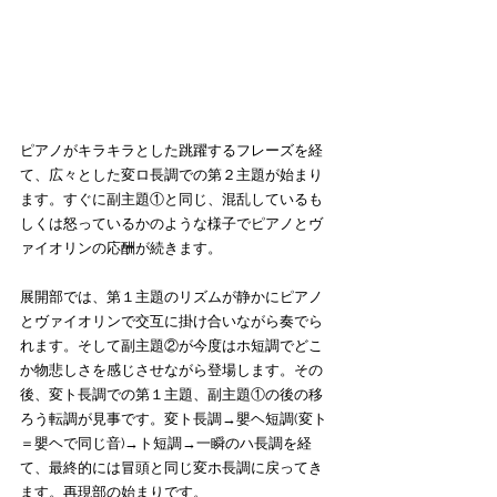
ピアノがキラキラとした跳躍するフレーズを経
て、広々とした変ロ長調での第２主題が始まり
ます。すぐに副主題①と同じ、混乱しているも
しくは怒っているかのような様子でピアノとヴ
ァイオリンの応酬が続きます。
展開部では、第１主題のリズムが静かにピアノ
とヴァイオリンで交互に掛け合いながら奏でら
れます。そして副主題②が今度はホ短調でどこ
か物悲しさを感じさせながら登場します。その
後、変ト長調での第１主題、副主題①の後の移
ろう転調が見事です。変ト長調→嬰ヘ短調(変ト
＝嬰ヘで同じ音)→ト短調→一瞬のハ長調を経
て、最終的には冒頭と同じ変ホ長調に戻ってき
ます。再現部の始まりです。