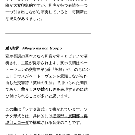
陰が大変印象的ですが、和声が持つ表情を一つ
一つ引き出しながら演奏していると、毎回新た
な発見がありました。
第1楽章　Allegro ma non troppo
変ホ長調の基本となる和音が堂々とピアノで演
奏され、主題が提示されます。変ホ長調はベー
トーヴェンの交響曲第3番『英雄』や、のちにシ
ュトラウスがベートーヴェンを意識しながら作
曲した交響詩『英雄の生涯』で用いられた調性
であり、
華々しさや雄々しさ
を表現するのに結
び付けられることが多いと思います。
この曲は
「ソナタ形式」
で書かれています。ソ
ナタ形式とは、具体的には
提示部→展開部→再
現部→コーダ
で構成される音楽のことです。