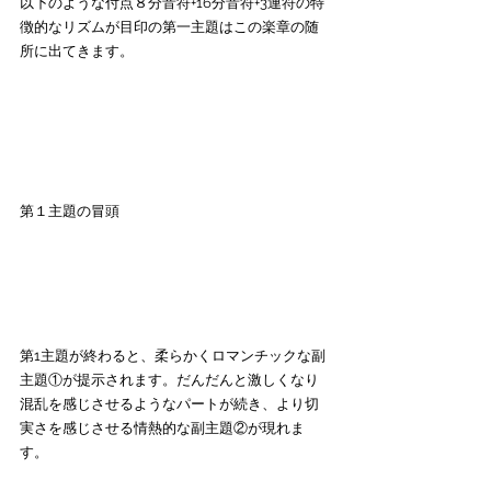
以下のような付点８分音符+16分音符+3連符の特
徴的なリズムが目印の第一主題はこの楽章の随
所に出てきます。
第１主題の冒頭
第1主題が終わると、柔らかくロマンチックな副
主題①が提示されます
。だんだんと激しくなり
混乱を感じさせるようなパートが続き、より切
実さを感じさせる情熱的な副主題②が現れま
す。