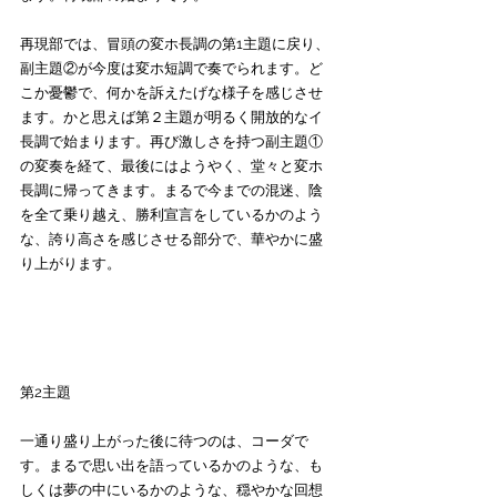
再現部では、冒頭の変ホ長調の第1主題に戻り、
副主題②が今度は変ホ短調で奏でられます。ど
こか憂鬱で、何かを訴えたげな様子を感じさせ
ます。かと思えば第２主題が明るく開放的なイ
長調で始まります。再び激しさを持つ副主題①
の変奏を経て、最後にはようやく、堂々と変ホ
長調に帰ってきます。まるで今までの混迷、陰
を全て乗り越え、勝利宣言をしているかのよう
な、誇り高さを感じさせる部分で、華やかに盛
り上がります。
第2主題
一通り盛り上がった後に待つのは、コーダで
す。まるで思い出を語っているかのような、も
しくは夢の中にいるかのような、穏やかな回想