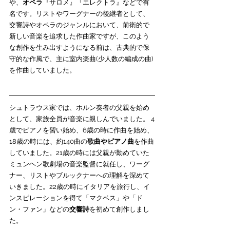
や、
オペラ
『サロメ』『エレクトラ』などで有
名です。リストやワーグナーの後継者として、
交響詩やオペラのジャンルにおいて、前衛的で
新しい音楽を追求した作曲家ですが、このよう
な創作を生み出すようになる前は、古典的で保
守的な作風で、主に室内楽曲(少人数の編成の曲)
を作曲していました。
シュトラウス家では、ホルン奏者の父親を始め
として、家族全員が音楽に親しんでいました。 4
歳でピアノを習い始め、6歳の時に作曲を始め、
18歳の時には、約140曲の
歌曲やピアノ曲
を作曲
していました。21歳の時には父親が勤めていた
ミュンヘン歌劇場の音楽監督に就任し、ワーグ
ナー、リストやブルックナーへの理解を深めて
いきました。22歳の時にイタリアを旅行し、イ
ンスピレーションを得て「マクベス」や「ド
ン・ファン」などの
交響詩
を初めて創作しまし
た。