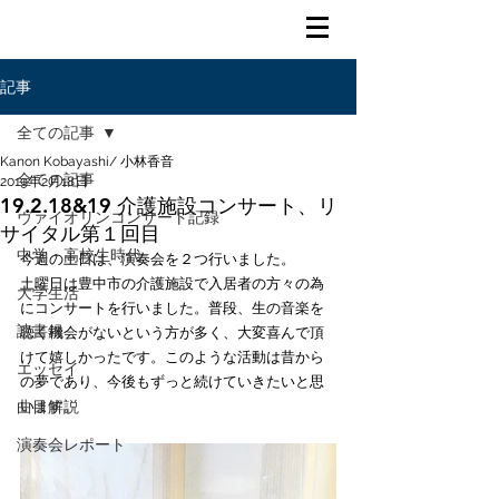
記事
全ての記事
Kanon Kobayashi/ 小林香音
全ての記事
2019年2月18日
19.2.18&19 介護施設コンサート、リ
ヴァイオリンコンサート記録
サイタル第１回目
中学・高校生時代
今週の土日は、演奏会を２つ行いました。
土曜日は豊中市の介護施設で入居者の方々の為
大学生活
にコンサートを行いました。普段、生の音楽を
読書録
聴く機会がないという方が多く、大変喜んで頂
けて嬉しかったです。このような活動は昔から
エッセイ
の夢であり、今後もずっと続けていきたいと思
曲目解説
います。
演奏会レポート