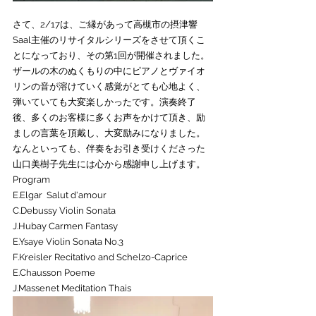
さて、2/17は、ご縁があって高槻市の摂津響
Saal主催のリサイタルシリーズをさせて頂くこ
とになっており、その第1回が開催されました。
ザールの木のぬくもりの中にピアノとヴァイオ
リンの音が溶けていく感覚がとても心地よく、
弾いていても大変楽しかったです。演奏終了
後、多くのお客様に多くお声をかけて頂き、励
ましの言葉を頂戴し、大変励みになりました。
なんといっても、伴奏をお引き受けくださった
山口美樹子先生には心から感謝申し上げます。
Program
E.Elgar  Salut d'amour
C.Debussy Violin Sonata
J.Hubay Carmen Fantasy
E.Ysaye Violin Sonata No.3
F.Kreisler Recitativo and Schelzo-Caprice
E.Chausson Poeme
J.Massenet Meditation Thais