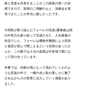
様と音楽を共有することがこの団体の第一の目
標ですので、皆様のご理解のもと、演奏会を実
現できたことが本当に嬉しかったです。
今回私が取り組んだフォーレの弦楽4重奏曲は病
の中気力を振り絞って完成させた、人生最後の
作品でした。フォーレは最晩年難聴により高音
と低音が歪んで聞こえるという症状があったか
らか、この曲では４台の楽器は中音域で密にな
って溶け合っています。
本番では、内面が渦となって流れていくかのよ
うな音楽の中で、一瞬の光と影の美しさに魅了
されながらその世界に没入していく感覚があり
ました。