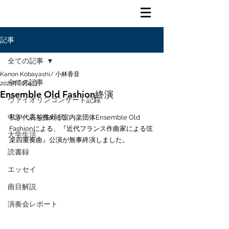
記事
全ての記事
Kanon Kobayashi/ 小林香音
全ての記事
2021年8月4日
Ensemble Old Fashion終演
ヴァイオリンコンサート記録
中学・高校生時代
私が代表を務める室内楽団体Ensemble Old 
Fashionによる、『近代フランス作曲家による弦
大学生活
楽四重奏曲』公演が無事終演しました。
読書録
エッセイ
曲目解説
演奏会レポート