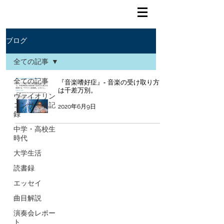
ブログ
全ての記事
全ての記事
『音楽嗜好症』- 音楽の受け取り方
は千差万別。
ヴァイオリン
コンサート記
2020年6月9日
録
中学・高校生
時代
大学生活
読書録
エッセイ
曲目解説
演奏会レポー
ト