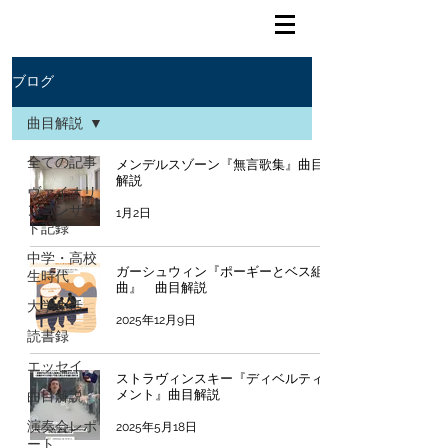
ブログ
曲目解説
全ての記事
メンデルスゾーン『無言歌集』曲目
解説
ヴァイオリ
ンコンサー
1月2日
ト記録
中学・高校
ガーシュウィン『ポーギーとベス組
生時代
曲』 曲目解説
大学生活
2025年12月9日
読書録
エッセイ
ストラヴィンスキー『ディベルティ
メント』曲目解説
曲目解説
演奏会レポ
2025年5月18日
ート