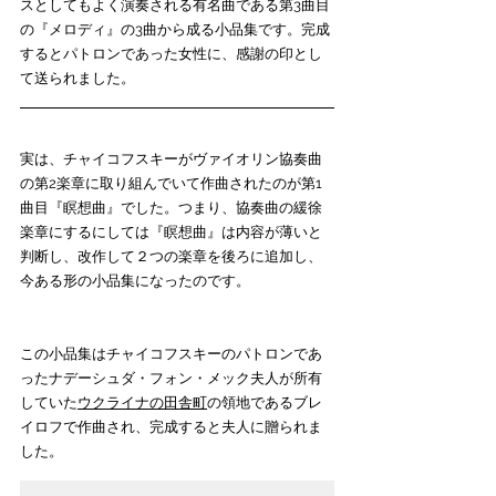
スとしてもよく演奏される有名曲である第3曲目
の『メロディ』の3曲から成る小品集です。
完成
するとパトロンであった女性に、感謝の印とし
て送られました。
実は、チャイコフスキーがヴァイオリン協奏曲
の第2楽章に取り組んでいて作曲されたのが第1
曲目『瞑想曲』でした。つまり、協奏曲の緩徐
楽章にするにしては『瞑想曲』は内容が薄いと
判断し、改作して２つの楽章を後ろに追加し、
今ある形の小品集になったのです。
この小品集はチャイコフスキーのパトロンであ
ったナデーシュダ・フォン・メック夫人が所有
していた
ウクライナの田舎町
の領地であるブレ
イロフで作曲され、完成すると夫人に贈られま
した。