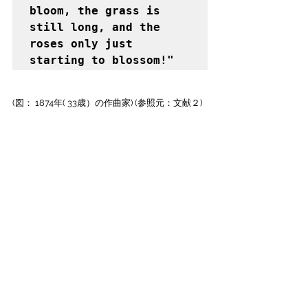
bloom, the grass is 
still long, and the 
roses only just 
starting to blossom!"
(図： 1874年( 33歳）の作曲家) (参照元：文献２)