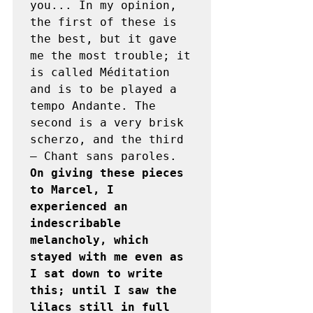
you... In my opinion, 
the first of these is 
the best, but it gave 
me the most trouble; it 
is called Méditation 
and is to be played a 
tempo Andante. The 
second is a very brisk 
scherzo, and the third 
– Chant sans paroles. 
On giving these pieces 
to Marcel, I 
experienced an 
indescribable 
melancholy, which 
stayed with me even as 
I sat down to write 
this; until I saw the 
lilacs still in full 