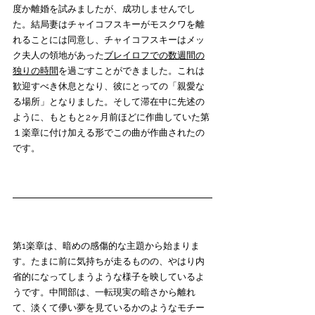
度か離婚を試みましたが、成功しませんでし
た。結局妻はチャイコフスキーがモスクワを離
れることには同意し、チャイコフスキーはメッ
ク夫人の領地があった
ブレイロフでの数週間の
独りの時間
を過ごすことができました。これは
歓迎すべき休息となり、彼にとっての「親愛な
る場所」となりました。そして滞在中に先述の
ように、もともと2ヶ月前ほどに作曲していた第
１楽章に付け加える形でこの曲が作曲されたの
です。
第1楽章は、暗めの感傷的な主題から始まりま
す。たまに前に気持ちが走るものの、やはり内
省的になってしまうような様子を映しているよ
うです。中間部は、一転現実の暗さから離れ
て、淡くて儚い夢を見ているかのようなモチー