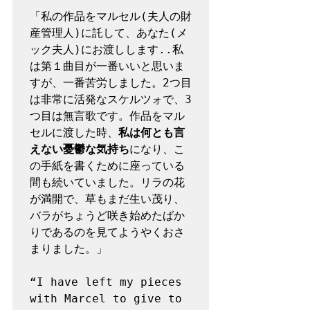
「私の作品をマルセル(夫人の財
産管理人)に託して、あなた(メ
ック夫人)にお渡しします..私
は第１曲目が一番いいと思いま
すが、一番苦労しました。2つ目
は非常に活発なスケルツォで、3
つ目は無言歌です。作品をマル
セルに渡した時、
私は何とも言
えない憂鬱な気持ち
になり、こ
の手紙を書くために座っている
間も続いていました。リラの花
が満開で、草もまだ生い茂り、
バラがちょうど咲き始めたばか
りであるのを見てようやくおさ
まりました。」

“I have left my pieces 
with Marcel to give to 