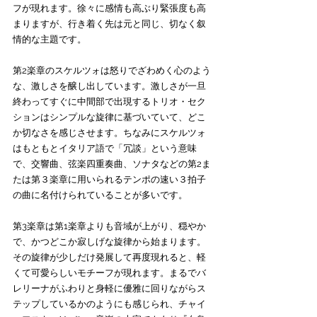
フが現れます。徐々に感情も高ぶり緊張度も高
まりますが、行き着く先は元と同じ、切なく叙
情的な主題です。
第2楽章のスケルツォは怒りでざわめく心のよう
な、激しさを醸し出しています。激しさが一旦
終わってすぐに中間部で出現するトリオ・セク
ションはシンプルな旋律に基づいていて、どこ
か切なさを感じさせます。ちなみにスケルツォ
はもともとイタリア語で「冗談」という意味
で、交響曲、弦楽四重奏曲、ソナタなどの第2ま
たは第３楽章に用いられるテンポの速い３拍子
の曲に名付けられていることが多いです。
第3楽章は第1楽章よりも音域が上がり、穏やか
で、かつどこか寂しげな旋律から始まります。
その旋律が少しだけ発展して再度現れると、軽
くて可愛らしいモチーフが現れます。まるでバ
レリーナがふわりと身軽に優雅に回りながらス
テップしているかのようにも感じられ、チャイ