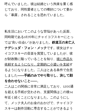
呼んでいました。彼は結婚という拘束を重く感
じており、同性愛者としての嗜好について妻か
ら「暴露」されることを恐れていました。
私生活においてこのような苦悩があった反面、
同時期である1876年にチャイコフスキーにとっ
ては“良い出会い”がありました。
鉄道王の未亡人
ナデシュダ・フォン・メック
です。彼女はチャ
イコフスキーの音楽を賞賛していましたが、彼
が財政難に陥っていることを知り、
彼に作品を
依頼するようになり、定期的に小遣いを支給
す
るようになりました。二人はとある条件で合意
しました
――手紙のみでやり取りし、決して顔
を合わせないこと――
。
二人はこの関係に非常に満足しており、1200通
を超える手紙が交わされ、支援関係はこの後14
年近く続くことになりました。このようにし
て、メック夫人のお金のおかげで、チャイコフ
スキーは創作活動に専念することができるよう