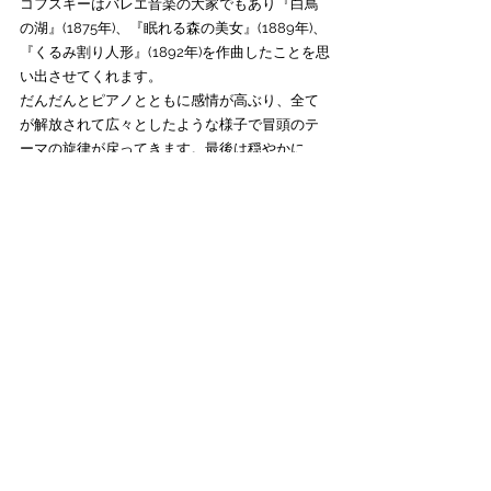
コフスキーはバレエ音楽の大家でもあり『白鳥
の湖』(1875年)、『眠れる森の美女』(1889年)、
『くるみ割り人形』(1892年)を作曲したことを思
い出させてくれます。
だんだんとピアノとともに感情が高ぶり、全て
が解放されて広々としたような様子で冒頭のテ
ーマの旋律が戻ってきます。最後は穏やかに、
消え入るように曲を閉じます。
ちなみにチャイコフスキーは「思い出」と題し
た曲を複数作っています。
弦楽六重奏曲「フィレンツェの想い出
（Souvenir de Florence）」（1887 - 92年）、
ピアノ三重奏曲「ある偉大な芸術家の思い出の
ために」（1882年）、弦楽のためのエレジー
「イヴァン・サマーリンの思い出に」（1884
年）などです。故人を偲び、良い思い出を保存
するためにも、自身の傷つきやすく繊細な心を
癒すためにも、少し日常から離れて過去を回顧
し、自由に気の赴くままに心を解放すること