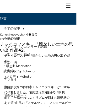
記事
全ての記事
Kanon Kobayashi/ 小林香音
全ての記事
2020年10月29日
チャイコフスキー『懐かしい土地の思
ヴァイオリンコンサート記録
い出 作品42』
中学・高校生時代
チャイコフスキー『懐かしい土地の思い出 作品
42』
大学生活
1.瞑想曲 Méditation 
読書録
2.スケルツォ Scherzo 
3.メロディ Mélodie 
エッセイ
曲目解説
ロシア出身の作曲家チャイコフスキーが1878年
に作曲しました。哀愁漂う第1曲目の『瞑想
演奏会レポート
曲』、一転せわしなくリズムが刻まれ躍動感の
ある第2曲目の『スケルツォ』、アンコールピー