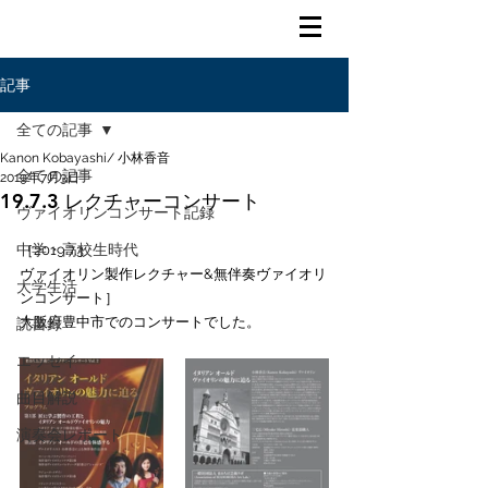
記事
全ての記事
Kanon Kobayashi/ 小林香音
全ての記事
2019年7月3日
19.7.3 レクチャーコンサート
ヴァイオリンコンサート記録
中学・高校生時代
［2019.7.3
ヴァイオリン製作レクチャー&無伴奏ヴァイオリ
大学生活
ンコンサート］
大阪府豊中市でのコンサートでした。
読書録
エッセイ
曲目解説
演奏会レポート