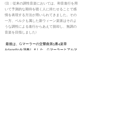
(注：従来の調性音楽においては、和音進行を用
いて予測的な期待を聴く人に持たせることで感
情を表現する方法が用いられてきました。その
一方、ベルクも属した新ウィーン楽派はそのよ
うな調性による進行からあえて脱却し、無調の
音楽を目指しました)
 最後は、G.マーラーの交響曲第5番4楽章
Adagettoを演奏しました。G.マーラーとアルマ
が結婚した当初に書かれたこの第5番の中でも、
この第4楽章は”愛”のテーマということで、特別
な性格を持っています。
https://youtu.be/e6AuSs55t64
(原曲)
素晴らしい企画をしてくださいました、まほろ
ば芸術ラボの先生方に深く感謝申し上げます。