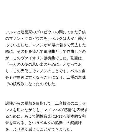
アルマと建築家のグロピウスの間にできた子供
のマノン・グロピウスを、ベルクは大変可愛が
っていました。マノンが18歳の若さで死去した
際に、その死を悼んで鎮魂曲として作曲したの
が、このヴァイオリン協奏曲でした。副題は、
『一人の天使の思い出のために』となってお
り、この天使こそマノンのことです。ベルク自
身も作曲後に亡くなることになり、二重の意味
での鎮魂歌になったのでした。
調性からの脱却を目指して十二音技法のエッセ
ンスを用いながらも、マノンへの"感情"を表現す
るために、あえて調性音楽における基本的な和
音を重ねる、というベルクの協奏曲の醍醐味
を、より深く感じることができました。