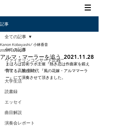
記事
全ての記事
Kanon Kobayashi/ 小林香音
全ての記事
2021年11月29日
アルマ・マーラーを追う_2021.11.28
ヴァイオリンコンサート記録
まほろば芸術ラボ主催『熱き恋は作曲家を鍛え
中学・高校生時代
育てる』第2回の、『風の花嫁・アルママーラ
ー』にて演奏させて頂きました。
大学生活
読書録
エッセイ
曲目解説
演奏会レポート