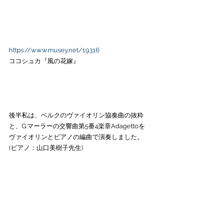
https://www.musey.net/19316
ココシュカ『風の花嫁』
後半私は、ベルクのヴァイオリン協奏曲の抜粋
と、G.マーラーの交響曲第5番4楽章Adagettoを
ヴァイオリンとピアノの編曲で演奏しました。
(ピアノ：山口美樹子先生)