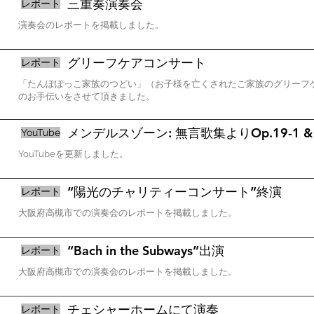
三重奏演奏会
レポート
​演奏会のレポートを掲載しました。
グリーフケアコンサート
レポート
「たんぽぽっこ家族のつどい」（お子様を亡くされたご家族のグリーフ
のお手伝いをさせて頂きました。
メンデルスゾーン: 無言歌集よりOp.19-1 & O
YouTube
YouTubeを更新しました。
“陽光のチャリティーコンサート”終演
​レポート
大阪府高槻市での演奏会のレポートを掲載しました。
“Bach in the Subways”出演
​レポート
大阪府高槻市での演奏会のレポートを掲載しました。
チェシャーホームにて演奏
​レポート