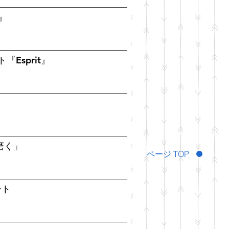
』
『Esprit』
磨く」
ページ TOP
ート