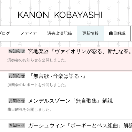
KANON KOBAYASHI
ブログ
メディア
過去出演記録
更新情報
曲目解説
宮地楽器『ヴァイオリンが彩る、新たな春
お知らせ
演奏会のお知らせを公開しました。
​『無言歌~音楽は語る~』
お知らせ
演奏会のレポートを公開しました。
メンデルスゾーン『無言歌集』解説
お知らせ
曲目解説を公開しました。
ガーシュウィン『ポーギーとベス組曲』解
お知らせ