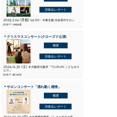
演奏会レポート
2025.2.24
(月祝) 14:00~
＠東京都 渋谷美竹サロン
[共演] Pf: 大崎由貴
＊クリスマスコンサート(クローズド公演)
概要
演奏会レポート
2024.11.30
(土)
＠大阪府大阪市『TSURUMI こどもホス
ピス』
[共演] Pf: 湯口紗世
＊サロンコンサート「揺れ動く感情」
概要
演奏会レポート
2024.10.20
(日)