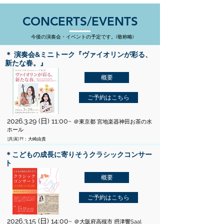
CONCERTS/​EVENTS
​今後の演奏会・イベントの予定です。(敬称略)
＊ 演奏会&ミニトーク『ヴァイオリンが彩る、
新たな春。』
概要
ご予約はこちら
2026.3.29
(日) 11:00~
＠東京都 宮地楽器神田お茶の水
ホール
[共演] Pf：大崎由貴
＊こどもの成長に寄りそうクラシックコンサー
ト
概要
ご予約はこちら
2026.3.15
(日) 14:00~
＠大阪府高槻市 摂津響Saal