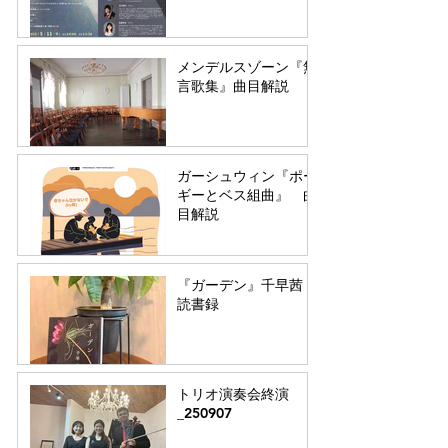
メンデルスゾーン『無
言歌集』曲目解説
ガーシュウィン『ポー
ギーとベス組曲』 曲
目解説
『ガーデン』千早茜 #
読書録
トリオ演奏会終演
_250907