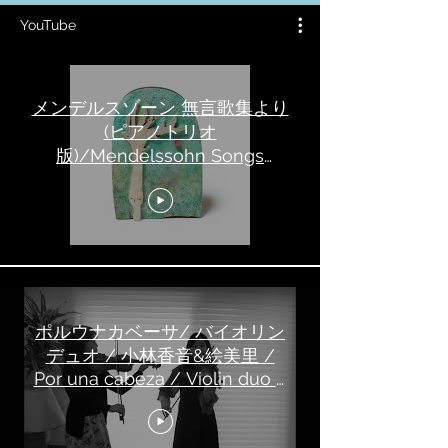
YouTube
メンデルスゾーン 無言歌集より
(ピアノトリオ
版)/Mendelssohn Songs
Without Words//Piano Trio
/Lieder ohne Worte/ライブ録
音/Live
ポルウナカベーサ/ バイオリン
デュオ / 小林香音&絵美里 /
Por una cabeza / Violin duo /
Kanon & Emiri Kobayashi