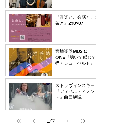
『音楽と、会話と、お
茶と』250907
宮地楽器MUSIC
ONE『聴いて感じて
描くシューベルト』
ストラヴィンスキー
『ディベルティメン
ト』曲目解説
1
/
7