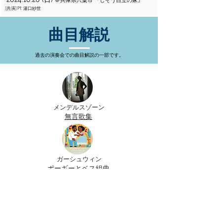
＠兵庫県宍粟市 『しそう自立の家』
[共演] Pf: 湯口紗世
曲目解説
​過去の演奏会での曲目解説の一部です。
メンデルスゾーン
無言歌集
​ガーシュウィン
ポーギーとベス組曲​
ストラヴィンスキー
ディベルティメント