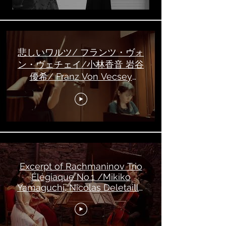
悲しいワルツ/ フランツ・ヴォ
ン・ヴェチェイ/小林香音 岩谷
優希/ Franz Von Vecsey
/Valse Triste / Kanon
Kobayashi Yuki Iwatani
Excerpt of Rachmaninov Trio
Élégiaque No.1 /Mikiko
Yamaguchi, Nicolas Deletaille
and Kanon Kobayashi