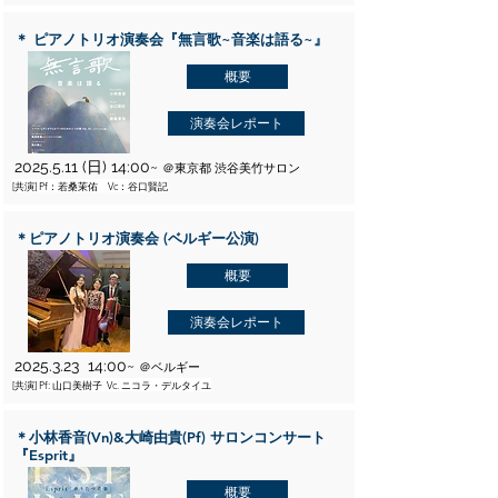
＊ ピアノトリオ演奏会『無言歌~音楽は語る~』
概要
演奏会レポート
2025.5.11
(日) 14:00~
＠東京都 渋谷美竹サロン
[共演] Pf：若桑茉佑 Vc：谷口賢記
＊ピアノトリオ演奏会 (ベルギー公演)
概要
演奏会レポート
2025.3.23
14:00~
＠ベルギー
[共演] Pf: 山口美樹子 Vc. ニコラ・デルタイユ
＊小林香音(Vn)&大崎由貴(Pf) サロンコンサート
『Esprit』
概要