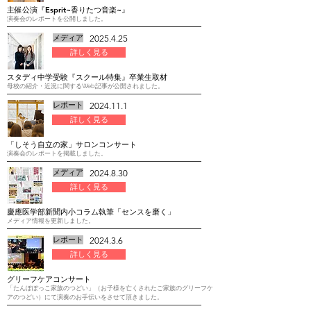
主催公演『Esprit~香りたつ音楽~』
演奏会のレポートを公開しました。
メディア
2025.4.25
詳しく見る
スタディ中学受験『スクール特集』卒業生取材
母校の紹介・近況に関するWeb記事が公開されました。
レポート
2024.11.1
詳しく見る
「しそう自立の家」サロンコンサート
​演奏会のレポートを掲載しました。
メディア
2024.8.30
詳しく見る
​慶應医学部新聞内小コラム執筆「センスを磨く」
​メディア情報を更新しました。
レポート
2024.3.6
詳しく見る
グリーフケアコンサート
「たんぽぽっこ家族のつどい」（お子様を亡くされたご家族のグリーフケ
アのつどい）にて演奏のお手伝いをさせて頂きました。