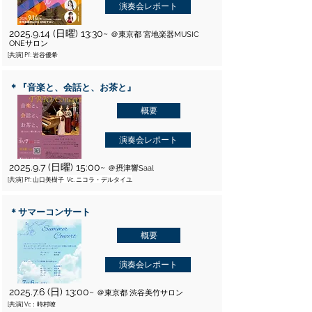
演奏会レポート
2025.9.14
(日曜) 13:30~
＠東京都 宮地楽器MUSIC
ONEサロン
[共演] Pf: 岩谷優希
＊『音楽と、会話と、お茶と』
概要
演奏会レポート
2025.9.7 (日曜) 15:00~
＠摂津響Saal
[共演] Pf: 山口美樹子 Vc. ニコラ・デルタイユ
＊サマーコンサート
概要
演奏会レポート
2025.7.6 (日) 13:00~
＠東京都 渋谷美竹サロン
[共演] Vc：時村暸