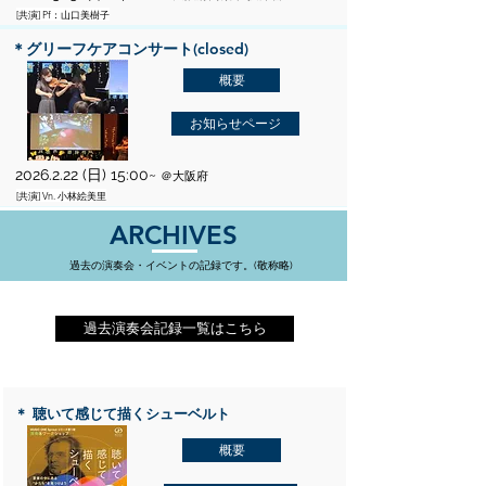
[共演] Pf：山口美樹子
＊グリーフケアコンサート(closed)
概要
お知らせページ
2026.2.22
(日) 15:00~
＠大阪府
[共演] Vn. 小林絵美里​
ARCHIVES
​過去の演奏会・イベントの記録です。(敬称略)
過去演奏会記録一覧はこちら
＊ 聴いて感じて描くシューベルト
概要